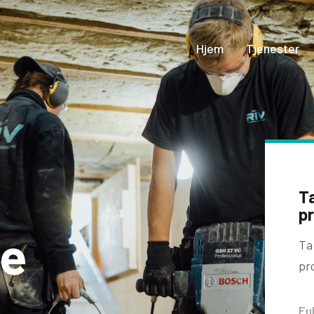
Hjem
Tjenester
Ta
pr
je
Ta
pr