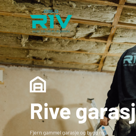
Rive garas
Fjern gammel garasje og bygg ny.