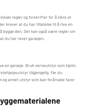
okale regler og forskrifter for å sikre at
er krever at du har tillatelse til å rive en
or å bygge den. Det kan også være regler om
at du har revet garasjen.
rive en garasje. Bruk verneutstyr som hjelm,
rstehjelpsutstyr tilgjengelig. Før du
øm og annet utstyr som kan forårsake farer
 byggematerialene