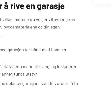
 å rive en garasje
g hvilken metode du velger vil avhenge av
en, byggematerialene og din egen
r:
e ned garasjen for hånd med hammer,
fektivt enn manuell riving, og inkluderer
r annet tungt utstyr.
erne deler av garasjen, kan du vurdere å ta