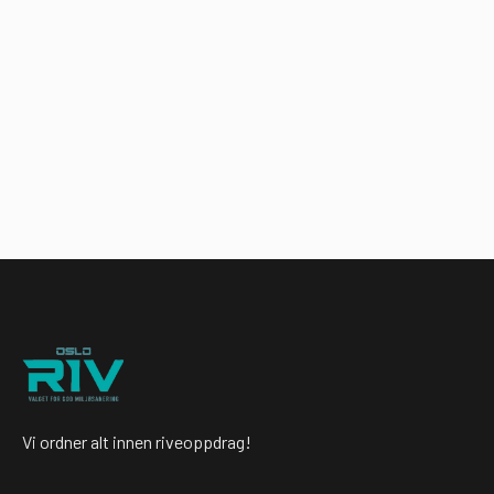
Profesjonell riving av kontorlokaler i Oslo
og Viken

27.3.2023
Vi ordner alt innen riveoppdrag!