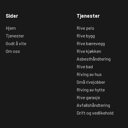
Sider
Tjenester
Hjem
Rive peis
Tjenester
Rive bygg
Godt å vite
Rive bærevegg
Om oss
Rive kjøkken
Asbesthåndtering
Rive bad
Riving av hus
Små rivejobber
Riving av hytte
Rive garasje
Avfallshåndtering
Drift og vedlikehold